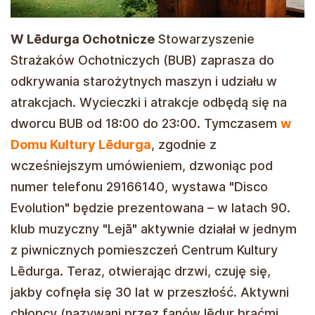
W Lēdurga Ochotnicze
Stowarzyszenie
Strażaków Ochotniczych (BUB) zaprasza do
odkrywania starożytnych maszyn i udziału w
atrakcjach. Wycieczki i atrakcje odbędą się na
dworcu BUB od 18:00 do 23:00. Tymczasem
w
Domu Kultury Lēdurga
, zgodnie z
wcześniejszym umówieniem, dzwoniąc pod
numer telefonu 29166140, wystawa "Disco
Evolution" będzie prezentowana – w latach 90.
klub muzyczny "Lejā" aktywnie działał w jednym
z piwnicznych pomieszczeń Centrum Kultury
Lēdurga. Teraz, otwierając drzwi, czuję się,
jakby cofnęła się 30 lat w przeszłość. Aktywni
chłopcy (nazywani przez fanów lēdur braćmi