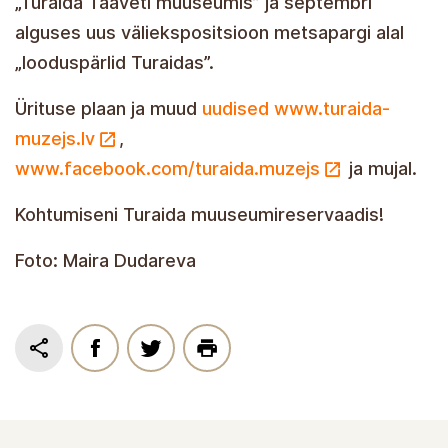
„Turaida Taaveti muuseumis” ja septembri
alguses uus väliekspositsioon metsapargi alal
„looduspärlid Turaidas”.
Ürituse plaan ja muud
uudised www.turaida-
muzejs.lv
,
www.facebook.com/turaida.muzejs
ja mujal.
Kohtumiseni Turaida muuseumireservaadis!
Foto: Maira Dudareva