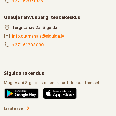
+371 67971335
Guauja rahvuspargi teabekeskus
Türgi tänav 2a, Sigulda
info.gutmanala@sigulda.lv
+371 61303030
Sigulda rakendus
Mugav abi Sigulda sidusmarsruutide kasutamisel
Lisateave