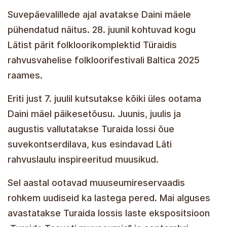
Suvepäevalillede ajal avatakse Daini mäele
pühendatud näitus. 28. juunil kohtuvad kogu
Lätist pärit folkloorikomplektid Türaidis
rahvusvahelise folkloorifestivali Baltica 2025
raames.
Eriti just 7. juulil kutsutakse kõiki üles ootama
Daini mäel päikesetõusu. Juunis, juulis ja
augustis vallutatakse Turaida lossi õue
suvekontserdilava, kus esindavad Läti
rahvuslaulu inspireeritud muusikud.
Sel aastal ootavad muuseumireservaadis
rohkem uudiseid ka lastega pered. Mai alguses
avastatakse Turaida lossis laste ekspositsioon