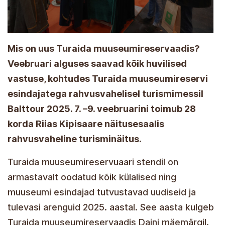
Mis on uus Turaida muuseumireservaadis?
Veebruari alguses saavad kõik huvilised
vastuse, kohtudes Turaida muuseumireservi
esindajatega rahvusvahelisel turismimessil
Balttour 2025. 7. –9. veebruarini toimub 28
korda Riias Kipisaare näitusesaalis
rahvusvaheline turisminäitus.
Turaida muuseumireservuaari stendil on
armastavalt oodatud kõik külalised ning
muuseumi esindajad tutvustavad uudiseid ja
tulevasi arenguid 2025. aastal. See aasta kulgeb
Turaida muuseumireservaadis Daini mäemärgil.