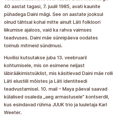
40 aastat tagasi, 7. juulil 1985, avati kaunite
pühadega Daini mägi. See on aastate jooksul
olnud tähtsal kohal mitte ainult Läti folkloori
liikumise ajaloos, vaid ka rahva vaimses
teadvuses. Daini mäe sünnipäeva oodates
toimub mitmeid sündmusi.
Huvilisi kutsutakse juba 13. veebruaril
kohtumisele, mis on esimene neljast
läbirääkimistsüklist, mis käsitlevad Daini mäe rolli
Läti elustiili mõistes ja Läti identiteedi
teadvustamisel. 10. mail – Maya päeval saavad
külalised osaleda „aeg armastusele” kontserdil,
kus esindavad rühma JUUK trio ja luuletaja Karl
Weeter.