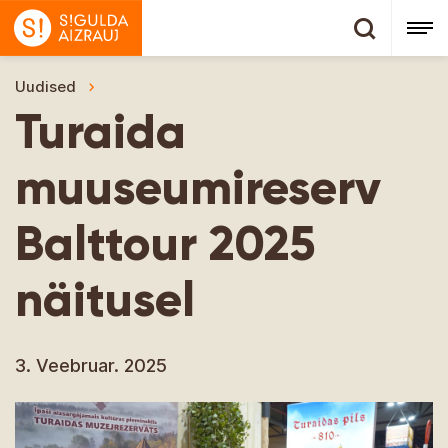
Uudised
Turaida muuseumireserv Balttour 2025 näitus
Turaida
muuseumireserv
Balttour 2025
näitusel
3. Veebruar. 2025