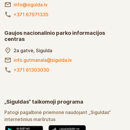
info@sigulda.lv
+371 67971335
Gaujos nacionalinio parko informacijos
centras
2a gatvė, Sigulda
info.gutmanala@sigulda.lv
+371 61303030
„Siguldas“ taikomoji programa
Patogi pagalbinė priemonė naudojant „Siguldas“
internetinius maršrutus