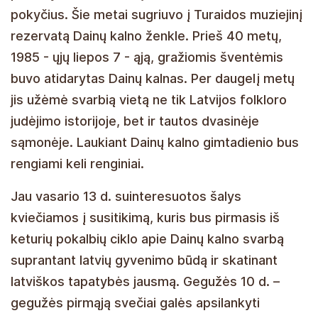
pokyčius. Šie metai sugriuvo į Turaidos muziejinį
rezervatą Dainų kalno ženkle. Prieš 40 metų,
1985 - ųjų liepos 7 - ąją, gražiomis šventėmis
buvo atidarytas Dainų kalnas. Per daugelį metų
jis užėmė svarbią vietą ne tik Latvijos folkloro
judėjimo istorijoje, bet ir tautos dvasinėje
sąmonėje. Laukiant Dainų kalno gimtadienio bus
rengiami keli renginiai.
Jau vasario 13 d. suinteresuotos šalys
kviečiamos į susitikimą, kuris bus pirmasis iš
keturių pokalbių ciklo apie Dainų kalno svarbą
suprantant latvių gyvenimo būdą ir skatinant
latviškos tapatybės jausmą. Gegužės 10 d. –
gegužės pirmąją svečiai galės apsilankyti