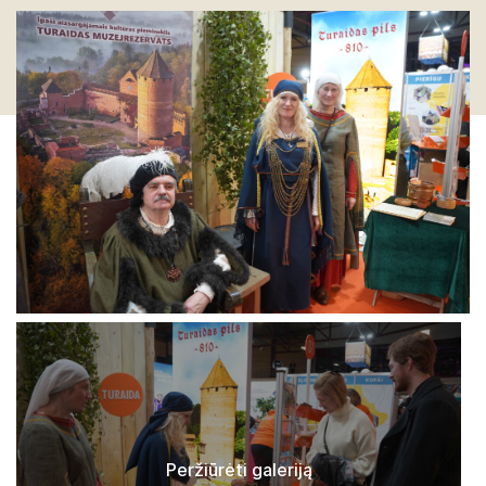
Peržiūrėti galeriją