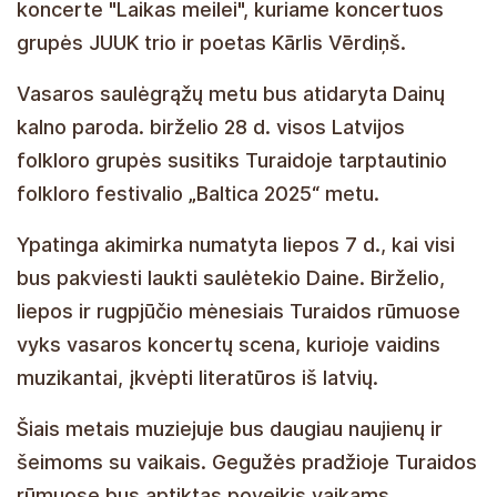
koncerte "Laikas meilei", kuriame koncertuos
grupės JUUK trio ir poetas Kārlis Vērdiņš.
Vasaros saulėgrąžų metu bus atidaryta Dainų
kalno paroda. birželio 28 d. visos Latvijos
folkloro grupės susitiks Turaidoje tarptautinio
folkloro festivalio „Baltica 2025“ metu.
Ypatinga akimirka numatyta liepos 7 d., kai visi
bus pakviesti laukti saulėtekio Daine. Birželio,
liepos ir rugpjūčio mėnesiais Turaidos rūmuose
vyks vasaros koncertų scena, kurioje vaidins
muzikantai, įkvėpti literatūros iš latvių.
Šiais metais muziejuje bus daugiau naujienų ir
šeimoms su vaikais. Gegužės pradžioje Turaidos
rūmuose bus aptiktas poveikis vaikams