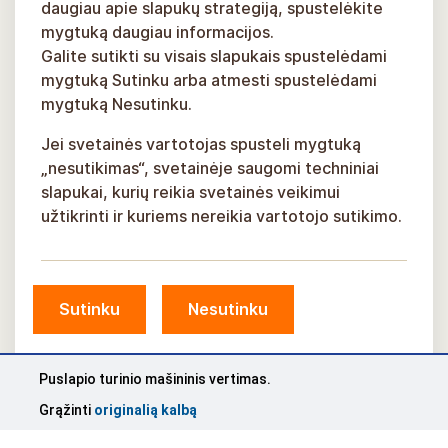
daugiau apie slapukų strategiją, spustelėkite
mygtuką daugiau informacijos.
Galite sutikti su visais slapukais spustelėdami
mygtuką Sutinku arba atmesti spustelėdami
mygtuką Nesutinku.
Jei svetainės vartotojas spusteli mygtuką
„nesutikimas“, svetainėje saugomi techniniai
slapukai, kurių reikia svetainės veikimui
užtikrinti ir kuriems nereikia vartotojo sutikimo.
Sutinku
Nesutinku
© Siguldos savivaldybė, 2026 m.
Puslapio turinio mašininis vertimas.
Sukūrė
KOSMODROMAS
Grąžinti
originalią kalbą