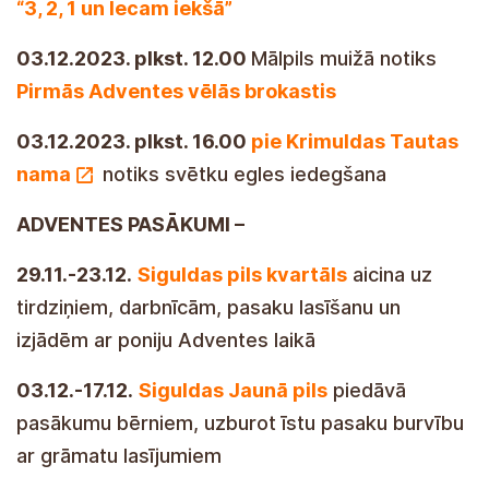
“3, 2, 1 un lecam iekšā”
03.12.2023. plkst. 12.00
Mālpils muižā notiks
Pirmās Adventes vēlās brokastis
03.12.2023. plkst. 16.00
pie Krimuldas Tautas
nama
notiks svētku egles iedegšana
ADVENTES PASĀKUMI –
29.11.-23.12.
Siguldas pils kvartāls
aicina uz
tirdziņiem, darbnīcām, pasaku lasīšanu un
izjādēm ar poniju Adventes laikā
03.12.-17.12.
Siguldas Jaunā pils
piedāvā
pasākumu bērniem, uzburot īstu pasaku burvību
ar grāmatu lasījumiem