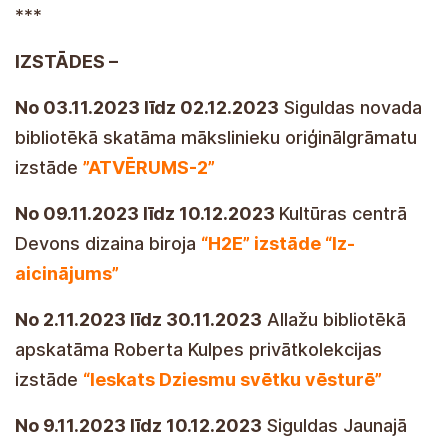
***
IZSTĀDES –
No 03.11.2023 līdz 02.12.2023
Siguldas novada
bibliotēkā skatāma mākslinieku oriģinālgrāmatu
izstāde
”ATVĒRUMS-2”
No 09.11.2023 līdz 10.12.2023
Kultūras centrā
Devons dizaina biroja
“H2E” izstāde “Iz-
aicinājums”
No 2.11.2023 līdz 30.11.2023
Allažu bibliotēkā
apskatāma Roberta Kulpes privātkolekcijas
izstāde
“Ieskats Dziesmu svētku vēsturē”
No 9.11.2023 līdz 10.12.2023
Siguldas Jaunajā