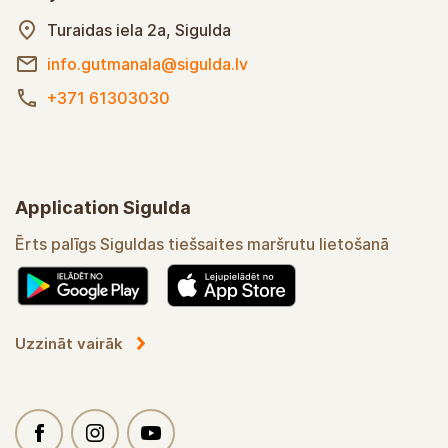
Turaidas iela 2a, Sigulda
info.gutmanala@sigulda.lv
+371 61303030
Application Sigulda
Ērts palīgs Siguldas tiešsaites maršrutu lietošanā
Uzzināt vairāk