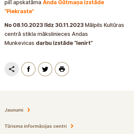
pilī apskatāma
Anda Gūtmaņa izstāde
“Piekraste”
No 08.10.2023 līdz 30.11.2023
Mālpils Kultūras
centrā stikla mākslinieces Andas
Munkevicas
darbu izstāde “Ienirt”
Jaunumi
Tūrisma informācijas centri