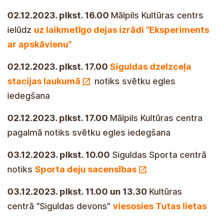
02.12.2023. plkst. 16.00
Mālpils Kultūras centrs
ielūdz
uz laikmetīgo dejas izrādi “Eksperiments
ar apskāvienu”
02.12.2023. plkst. 17.00
Siguldas dzelzceļa
stacijas laukumā
notiks svētku egles
iedegšana
02.12.2023. plkst. 17.00
Mālpils Kultūras centra
pagalmā notiks svētku egles iedegšana
03.12.2023. plkst. 10.00
Siguldas Sporta centrā
notiks
Sporta deju sacensības
03.12.2023. plkst. 11.00 un 13.30
Kultūras
centrā “Siguldas devons”
viesosies Tutas lietas