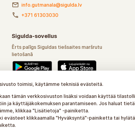
info.gutmanala@sigulda.lv
+371 61303030
Sigulda-sovellus
Ērts palīgs Siguldas tiešsaites maršrutu
lietošanā
ivusto toimisi, käytämme teknisiä evästeitä.
Uzzināt vairāk
an tämän verkkosivuston lisäksi voidaan käyttää tilastolli
tiin ja käyttäjäkokemuksen parantamiseen. Jos haluat tietää
me, klikkaa "Lisätietoja" -painiketta.
ki evästeet klikkaamalla "Hyväksyntä"-painiketta tai hylätä
iketta.