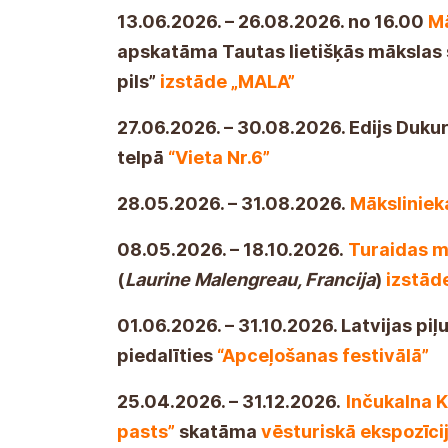
13.06.2026. – 26.08.2026. no 16.00
Mā
apskatāma Tautas lietišķās mākslas s
pils”
izstāde „MALA”
27.06.2026. – 30.08.2026. Edijs Dukur
telpā
“Vieta Nr.6”
28.05.2026. – 31.08.2026.
Mākslinie
08.05.2026. – 18.10.2026.
Turaidas 
(
Laurine Malengreau, Francija
)
izstād
01.06.2026. – 31.10.2026. Latvijas piļ
piedalīties
“Apceļošanas festivālā”
25.04.2026. – 31.12.2026.
Inčukalna 
pasts”
skatāma
vēsturiskā ekspozīci