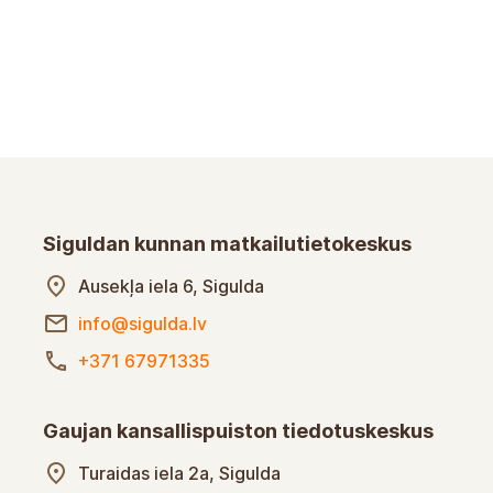
Siguldan kunnan matkailutietokeskus
Ausekļa iela 6, Sigulda
info@sigulda.lv
+371 67971335
Gaujan kansallispuiston tiedotuskeskus
Turaidas iela 2a, Sigulda