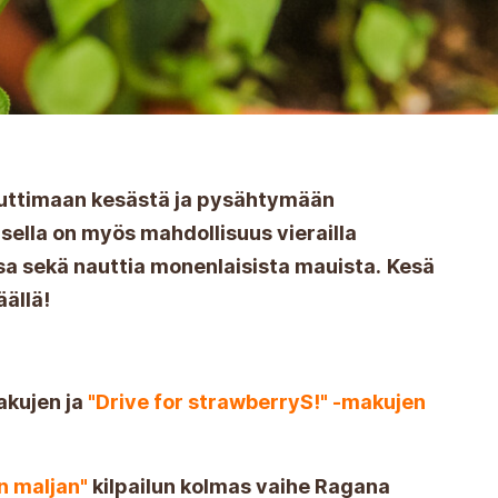
auttimaan kesästä ja pysähtymään
isella on myös mahdollisuus vierailla
ssa sekä nauttia monenlaisista mauista.
Kesä
äällä!
akujen ja
"Drive for strawberryS!" -makujen
n maljan"
kilpailun kolmas vaihe Ragana