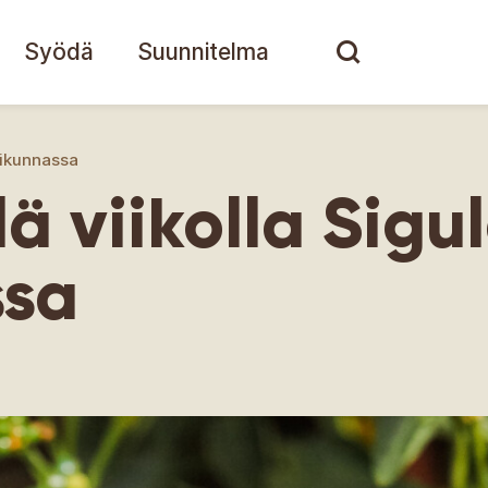
Syödä
Suunnitelma
irikunnassa
lä viikolla Sigu
ssa