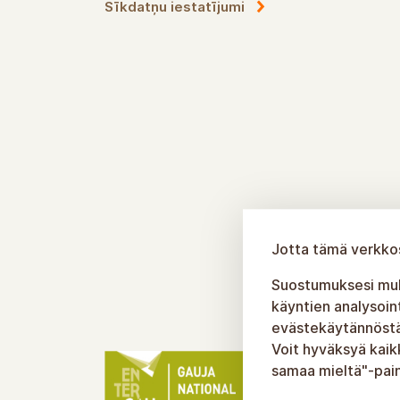
Sīkdatņu iestatījumi
Jotta tämä verkkos
Suostumuksesi muka
käyntien analysoin
evästekäytännöstäm
Voit hyväksyä kaik
samaa mieltä"-pain