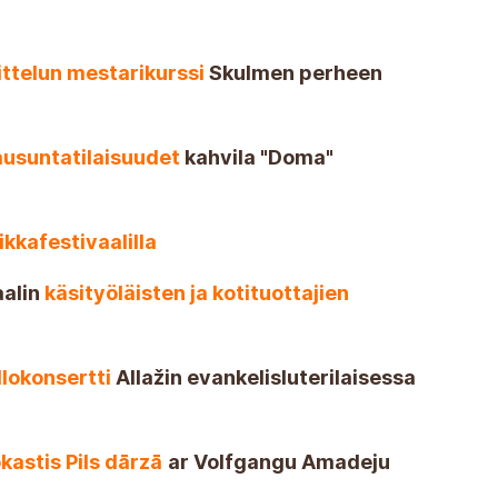
ttelun mestarikurssi
Skulmen perheen
ausuntatilaisuudet
kahvila "Doma"
kkafestivaalilla
aalin
käsityöläisten ja kotituottajien
lokonsertti
Allažin evankelisluterilaisessa
kastis Pils dārzā
ar Volfgangu Amadeju