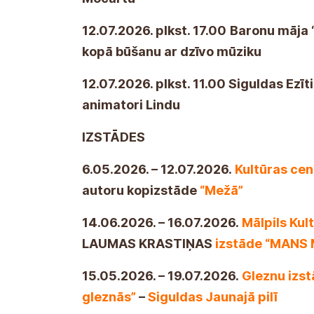
12.07.2026. plkst. 17.00
Baronu māja 
kopā būšanu ar dzīvo mūziku
12.07.2026. plkst. 11.00 Siguldas Ezīt
animatori Lindu
IZSTĀDES
6.05.2026. – 12.07.2026.
Kultūras cen
autoru kopizstāde
“Mežā”
14.06.2026. – 16.07.2026.
Mālpils Kul
LAUMAS KRASTIŅAS
izstāde “MAN
15.05.2026. – 19.07.2026.
Gleznu izs
gleznās”
–
Siguldas Jaunajā pilī