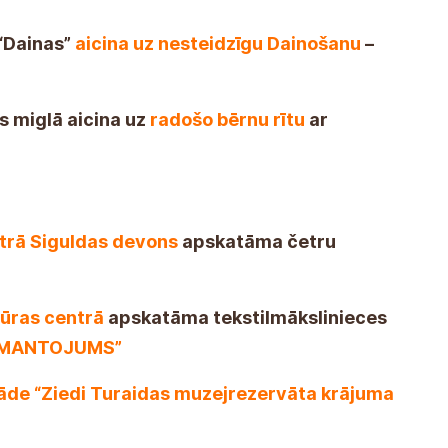
“Dainas”
aicina uz nesteidzīgu Dainošanu
–
is miglā aicina uz
radošo bērnu rītu
ar
trā Siguldas devons
apskatāma četru
tūras centrā
apskatāma tekstilmākslinieces
S MANTOJUMS”
tāde “Ziedi Turaidas muzejrezervāta krājuma