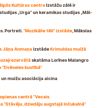
lpils Kultūras centra
Izstāžu zālē ir
tudijas „Urga” un keramikas studijas „Māl-
s. Portreti.
“Muzikālie tēli” izstāde
, Mākslas
ka Jāņa Anmaņa
izstāde
Krimuldas muižā
muzejrezervātā
skatāma Lorīnes Malangro
e “Dvēseles kustībā”
u un muižu asociācija aicina
Kopienas centrā “Vecais
ja “Stāvēju, dziedāju augstajā Inčukalnā”