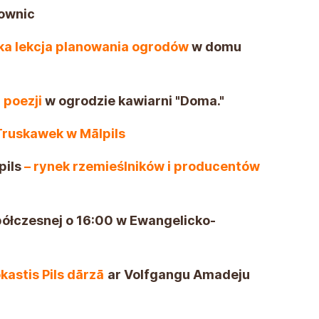
rownic
ka lekcja planowania ogrodów
w domu
a poezji
w ogrodzie kawiarni "Doma."
Truskawek w Mālpils
pils
– rynek rzemieślników i producentów
ółczesnej o 16:00 w Ewangelicko-
nie w
Ogrodzie Zamkowym
z Wolfgangiem