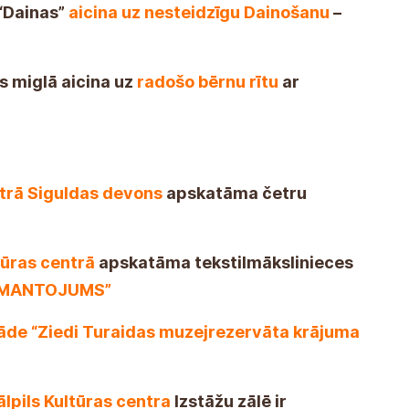
onów "Dainas"
zaprasza na spokojną
su przy żywej muzyce
guldy
zaprasza na kreatywny poranek dla
stawa czterech artystów
zatytułowana "W
Kultury Sigulda Devons
MOJE DZIEDZICTWO"
autorstwa artystki
ezentowana w
Centrum Kultury Mālpils
razów "Kwiaty w kolekcji Rezerwatu
lda
 Hali
Wystawowej Centrum Kultury Mālpils