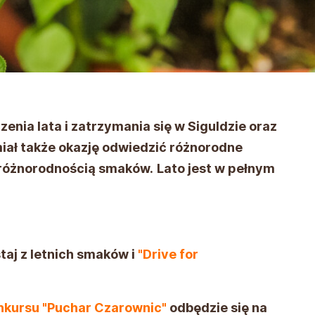
enia lata i zatrzymania się w Siguldzie oraz
iał także okazję odwiedzić różnorodne
ę różnorodnością smaków.
Lato jest w pełnym
taj z letnich smaków i
"Drive for
nkursu "Puchar Czarownic"
odbędzie się na