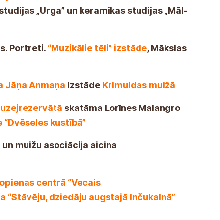
ni Sztuki Ludowej "Urga" oraz pracowni
s. Portreti.
“Muzikālie tēli” izstāde
, Mākslas
ka Jāņa Anmaņa
izstāde
Krimuldas muižā
muzejrezervātā
skatāma Lorīnes Malangro
e “Dvēseles kustībā”
u un muižu asociācija aicina
Kopienas centrā “Vecais
ja “Stāvēju, dziedāju augstajā Inčukalnā”