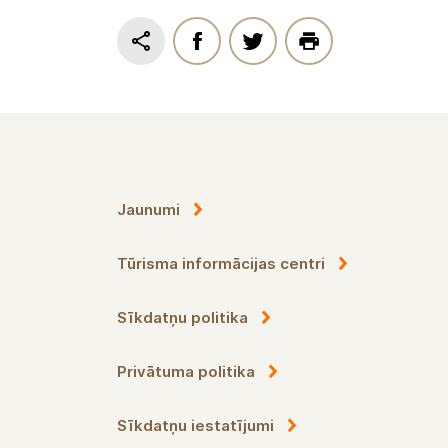
Jaunumi
Tūrisma informācijas centri
Sīkdatņu politika
Privātuma politika
Sīkdatņu iestatījumi