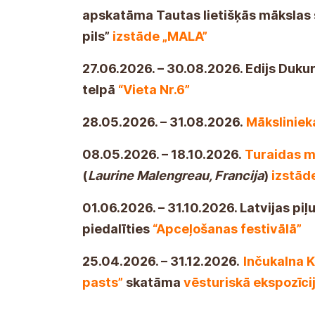
odbędzie
się wystawa "MALA"
Pracow
ceramicznej "Māl-pils"
27.06.2026. – 30.08.2026. Edijs Dukur
telpā
“Vieta Nr.6”
28.05.2026. – 31.08.2026.
Mākslinie
08.05.2026. – 18.10.2026.
Turaidas 
(
Laurine Malengreau, Francija
)
izstād
01.06.2026. – 31.10.2026. Latvijas piļ
piedalīties
“Apceļošanas festivālā”
25.04.2026. – 31.12.2026.
Inčukalna 
pasts”
skatāma
vēsturiskā ekspozīci