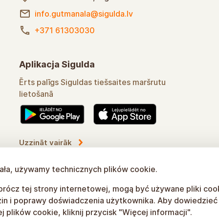
info.gutmanala@sigulda.lv
+371 61303030
Aplikacja Sigulda
Ērts palīgs Siguldas tiešsaites maršrutu
lietošanā
Uzzināt vairāk
łała, używamy technicznych plików cookie.
rócz tej strony internetowej, mogą być używane pliki coo
in i poprawy doświadczenia użytkownika. Aby dowiedzieć s
 plików cookie, kliknij przycisk "Więcej informacji".