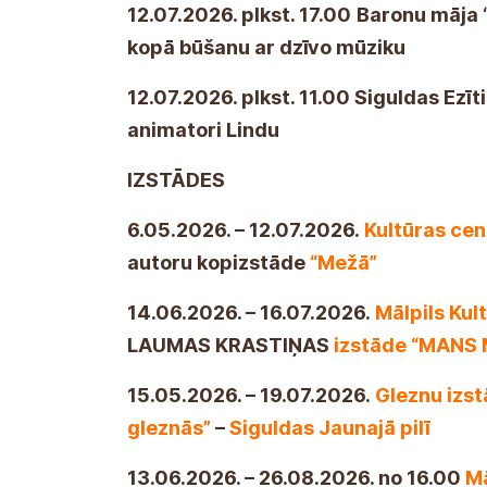
12.07.2026 o godzinie 17:00
Dom Bar
Dainošana
– wspólne spędzanie cza
12.07.2026 w 11:00 "Jeż we mgle" Si
dzieci
z animatorką Lindą
WYSTAWY
6.05.2026 – 12.07.2026. Wspólna wy
lesie"
jest prezentowana w
Centrum 
14.06.2026. – 16.07.2026.
Wystawa "
tekstylnej LAUMY KRASTIŅI jest pr
15.05.2026 – 19.07.2026.
Wystawa ob
Muzeum Turaida"
–
Nowy Zamek Sigu
13.06.2026 – 26.08.2026. Od 16:00 w