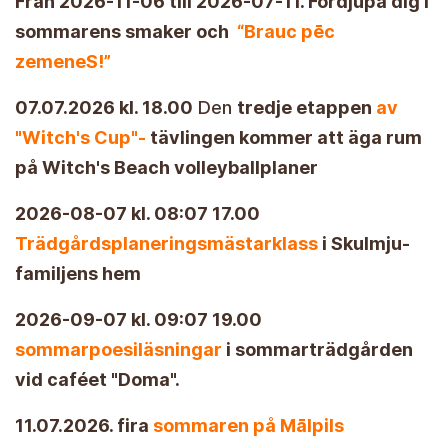
Från 2026-11-06 till 2026-07-11. Fördjupa dig i
sommarens smaker och
“Brauc pēc
zemeneS!”
07.07.2026 kl. 18.00
Den
tredje etappen
av
"Witch's Cup"-
tävlingen kommer att äga rum
på Witch's Beach volleyballplaner
2026-08-07 kl. 08:07 17.00
Trädgårdsplaneringsmästarklass
i Skulmju-
familjens hem
2026-09-07 kl. 09:07 19.00
sommarpoesiläsningar
i sommarträdgården
vid caféet "Doma".
11.07.2026. fira
sommaren på Mālpils