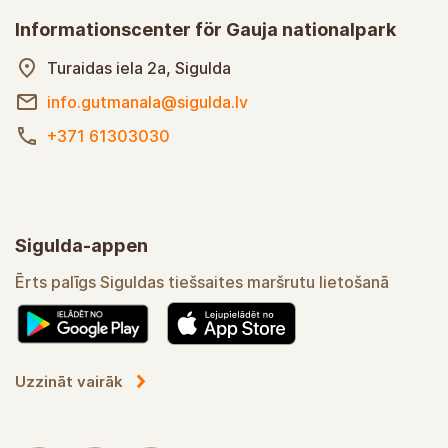
Informationscenter för Gauja nationalpark
Turaidas iela 2a, Sigulda
info.gutmanala@sigulda.lv
+371 61303030
Sigulda-appen
Ērts palīgs Siguldas tiešsaites maršrutu lietošanā
Uzzināt vairāk