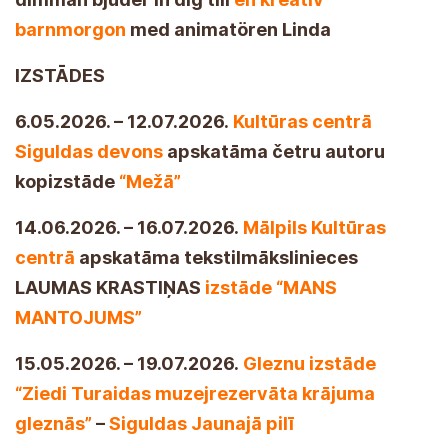
barnmorgon
med animatören Linda
IZSTĀDES
6.05.2026. – 12.07.2026.
Kultūras centrā
Siguldas devons
apskatāma četru autoru
kopizstāde
“Mežā”
14.06.2026. – 16.07.2026.
Mālpils Kultūras
centrā
apskatāma tekstilmākslinieces
LAUMAS KRASTIŅAS
izstāde “MANS
MANTOJUMS”
15.05.2026. – 19.07.2026.
Gleznu izstāde
“Ziedi Turaidas muzejrezervāta krājuma
gleznās”
–
Siguldas Jaunajā pilī