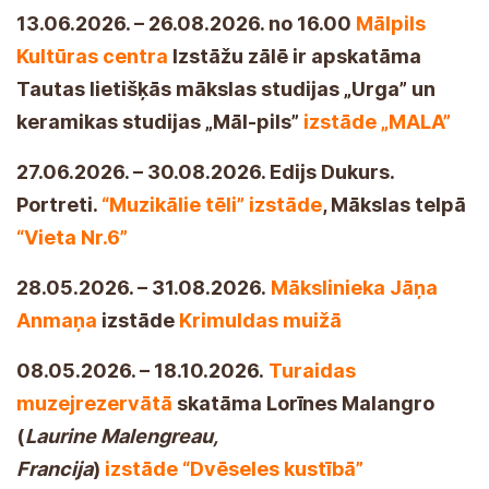
13.06.2026. – 26.08.2026. no 16.00
Mālpils
Kultūras centra
Izstāžu zālē ir apskatāma
Tautas lietišķās mākslas studijas „Urga” un
keramikas studijas „Māl-pils”
izstāde „MALA”
27.06.2026. – 30.08.2026. Edijs Dukurs.
Portreti.
“Muzikālie tēli” izstāde
, Mākslas telpā
“Vieta Nr.6”
28.05.2026. – 31.08.2026.
Mākslinieka Jāņa
Anmaņa
izstāde
Krimuldas muižā
08.05.2026. – 18.10.2026.
Turaidas
muzejrezervātā
skatāma Lorīnes Malangro
(
Laurine Malengreau,
Francija
)
izstāde “Dvēseles kustībā”