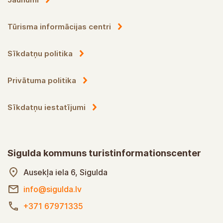
Tūrisma informācijas centri
Sīkdatņu politika
Privātuma politika
Sīkdatņu iestatījumi
Sigulda kommuns turistinformationscenter
Ausekļa iela 6, Sigulda
info@sigulda.lv
+371 67971335