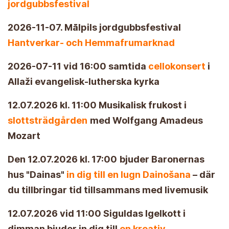
jordgubbsfestival
2026-11-07. Mālpils jordgubbsfestival
Hantverkar- och Hemmafrumarknad
2026-07-11 vid 16:00 samtida
cellokonsert
i
Allaži evangelisk-lutherska kyrka
12.07.2026 kl. 11:00 Musikalisk frukost i
slottsträdgården
med Wolfgang Amadeus
Mozart
Den 12.07.2026 kl. 17:00
bjuder Baronernas
hus "Dainas"
in dig till en lugn Dainošana
– där
du tillbringar tid tillsammans med livemusik
12.07.2026 vid 11:00 Siguldas Igelkott i
dimman bjuder in dig till
en kreativ