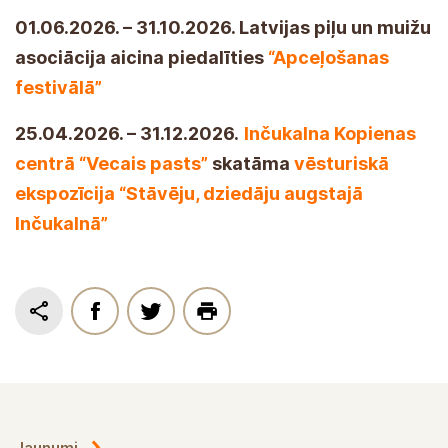
01.06.2026. – 31.10.2026. Latvijas piļu un muižu
asociācija aicina piedalīties
“Apceļošanas
festivālā”
25.04.2026. – 31.12.2026.
Inčukalna Kopienas
centrā “Vecais pasts”
skatāma
vēsturiskā
ekspozīcija “Stāvēju, dziedāju augstajā
Inčukalnā”
Jaunumi