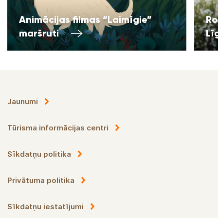
Animācijas filmas “Laimīgie”
Ro
maršruti
Lī
Jaunumi
Tūrisma informācijas centri
Sīkdatņu politika
Privātuma politika
Sīkdatņu iestatījumi