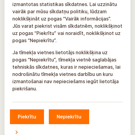
izmantotas statistikas sīkdatnes. Lai uzzinātu
vairāk par mūsu sīkdatņu politiku, lūdzam
noklikšķināt uz pogas “Vairāk informācijas”.
Jūs varat piekrist visām sīkdatnēm, noklikšķinot
uz pogas “Piekrītu” vai noraidīt, noklikšķinot uz
pogas “Nepiekrītu”.
Ja tīmekļa vietnes lietotājs noklikšķina uz
pogas “Nepiekrītu”, tīmekļa vietnē saglabājas
tehniskās sīkdatnes, kuras ir nepieciešamas, lai
nodrošinātu tīmekļa vietnes darbību un kuru
izmantošanai nav nepieciešams iegūt lietotāja
piekrišanu.
Piekrītu
Nepiekrītu
© Siguldas novada pašvaldība, 2026.