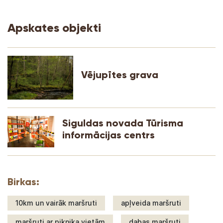
Apskates objekti
Vējupītes grava
Siguldas novada Tūrisma
informācijas centrs
Birkas:
10km un vairāk maršruti
apļveida maršruti
maršruti ar piknika vietām
dabas maršruti