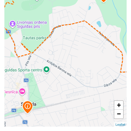
+
−
Leaflet