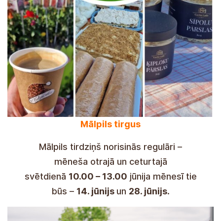
Mercado de Mālpils
El mercado de Mālpils se celebra
regularmente: el segundo y cuarto
domingo
de mes de 10:00 a 13:00
, y en
junio será
el 14
y
el 28 de junio
.