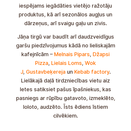
Jāņa tirgus
Katru dienu
9.00 –
20.00
(
svētdienās
9.00 – 19.00
)
iespējams iegādāties vietējo ražotāju
produktus, kā arī sezonālos augļus un
dārzeņus, arī svaigu gaļu un zivis.
Jāņa tirgū var baudīt arī daudzveidīgus
garšu piedzīvojumus kādā no lieliskajām
kafejnīcām –
Melnais Pipars
,
Džapsi
Pizza
,
Lielais Loms
,
Wok
J
,
Gustavbeķereja
un
Kebab factory
.
Lielākajā daļā tirdzniecības vietu aiz