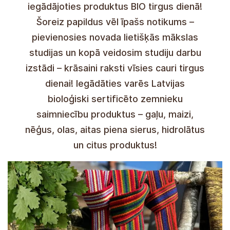
folclórico "PUTNI", ¡y también nos
estamos preparando para celebrar la
festividad comprando productos en el
día del mercado BIO! Esta vez habrá un
evento especial adicional: estudios de
artes aplicadas de la región se unirán y
juntos crearemos una exposición de
estudio; ¡los patrones coloridos
continuarán durante todo el día de
mercado! Estarán disponibles para la
compra productos de granjas letones
certificadas ecológicamente: carne, pan,
anguilas, huevos, quesos de leche de
oveja, hidrolatos y otros productos.