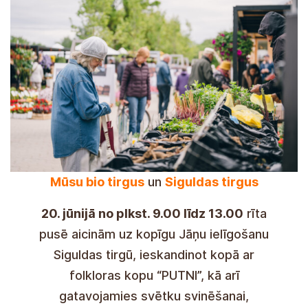
Nuestro mercado biológico
y
el
mercado de Sigulda
El 20 de junio, de 9:00 a 13:00
de la
mañana, os invitamos a una celebración
conjunta de San Juan en el Mercado de
Sigulda, comenzando junto con el grupo