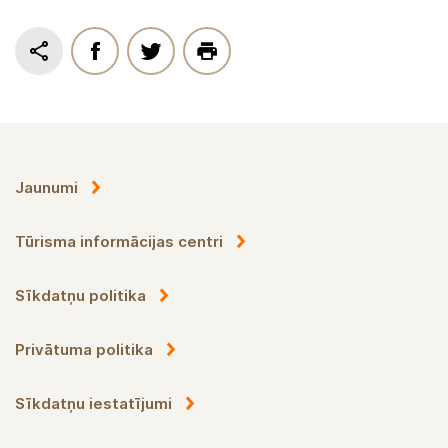
letes satiksiet pašus īpašniekus, kas
pasniegs ar rūpību gatavoto, izmeklēto,
loloto, audzēto. Īsts ēdiens īstiem
cilvēkiem.
Jaunumi
Tūrisma informācijas centri
Sīkdatņu politika