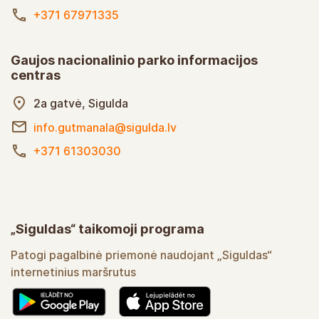
+371 67971335
Gaujos nacionalinio parko informacijos
centras
2a gatvė, Sigulda
info.gutmanala@sigulda.lv
+371 61303030
„Siguldas“ taikomoji programa
Patogi pagalbinė priemonė naudojant „Siguldas“
internetinius maršrutus