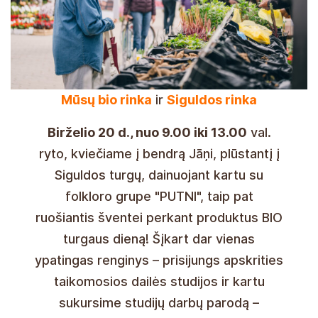
Mūsų bio rinka
ir
Siguldos rinka
Birželio 20 d., nuo 9.00 iki 13.00
val.
ryto, kviečiame į bendrą Jāņi, plūstantį į
Siguldos turgų, dainuojant kartu su
folkloro grupe "PUTNI", taip pat
ruošiantis šventei perkant produktus BIO
turgaus dieną! Šįkart dar vienas
ypatingas renginys – prisijungs apskrities
taikomosios dailės studijos ir kartu
sukursime studijų darbų parodą –