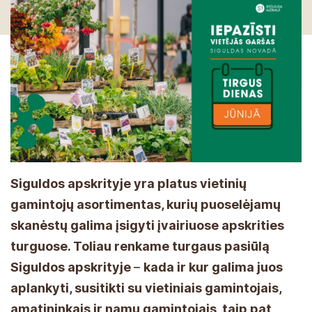
Siguldos apskrityje yra platus vietinių
gamintojų asortimentas, kurių puoselėjamų
skanėstų galima įsigyti įvairiuose apskrities
turguose. Toliau renkame turgaus pasiūlą
Siguldos apskrityje
–
kada ir kur galima juos
aplankyti, susitikti su vietiniais gamintojais,
amatininkais ir namų gamintojais, taip pat