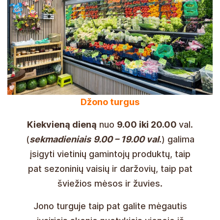
Džono turgus
Kiekvieną dieną
nuo
9.00 iki 20.00
val.
(
sekmadieniais
9.00 – 19.00 val
.) galima
įsigyti vietinių gamintojų produktų, taip
pat sezoninių vaisių ir daržovių, taip pat
šviežios mėsos ir žuvies.
Jono turguje taip pat galite mėgautis