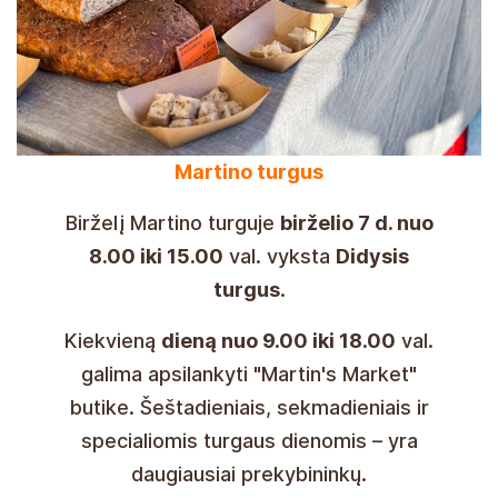
Martino turgus
Birželį Martino turguje
birželio 7 d. nuo
8.00 iki 15.00
val. vyksta
Didysis
turgus
.
Kiekvieną
dieną nuo 9.00 iki 18.00
val.
galima apsilankyti "Martin's Market"
butike. Šeštadieniais, sekmadieniais ir
specialiomis turgaus dienomis – yra
daugiausiai prekybininkų.