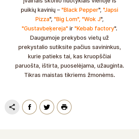
įvairiais skonio nuotykiais vienoje iš
puikių kavinių –
"Black Pepper
",
"Japsi
Pizza
",
"Big Lom",
"Wok J
",
"Gustavbeķereja"
ir
"Kebab factory
".
Daugumoje prekybos vietų už
prekystalio sutiksite pačius savininkus,
kurie patieks tai, kas kruopščiai
paruošta, ištirta, puoselėjama, užauginta.
Tikras maistas tikriems žmonėms.