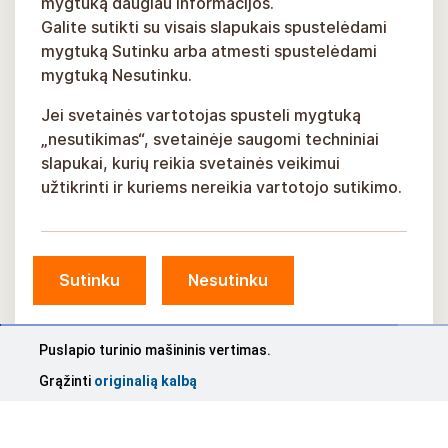
mygtuką daugiau informacijos.
Galite sutikti su visais slapukais spustelėdami
mygtuką Sutinku arba atmesti spustelėdami
mygtuką Nesutinku.
Jei svetainės vartotojas spusteli mygtuką
„nesutikimas“, svetainėje saugomi techniniai
slapukai, kurių reikia svetainės veikimui
užtikrinti ir kuriems nereikia vartotojo sutikimo.
Sutinku
Nesutinku
© Siguldos savivaldybė, 2026 m.
Puslapio turinio mašininis vertimas.
Sukūrė
KOSMODROMAS
Grąžinti
originalią kalbą