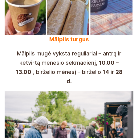
Mālpils turgus
Mālpils mugė vyksta reguliariai – antrą ir
ketvirtą mėnesio sekmadienį,
10.00 –
13.00
, birželio mėnesį – birželio
14
ir
28
d
.