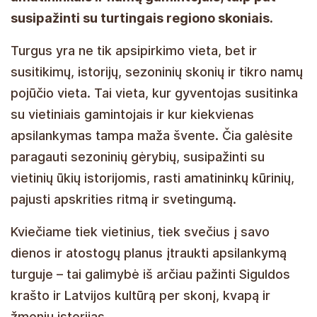
susipažinti su turtingais regiono skoniais.
Turgus yra ne tik apsipirkimo vieta, bet ir
susitikimų, istorijų, sezoninių skonių ir tikro namų
pojūčio vieta. Tai vieta, kur gyventojas susitinka
su vietiniais gamintojais ir kur kiekvienas
apsilankymas tampa maža švente. Čia galėsite
paragauti sezoninių gėrybių, susipažinti su
vietinių ūkių istorijomis, rasti amatininkų kūrinių,
pajusti apskrities ritmą ir svetingumą.
Kviečiame tiek vietinius, tiek svečius į savo
dienos ir atostogų planus įtraukti apsilankymą
turguje – tai galimybė iš arčiau pažinti Siguldos
krašto ir Latvijos kultūrą per skonį, kvapą ir
žmonių istorijas.