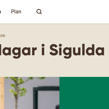
a
Plan
UNI
gar i Sigulda 