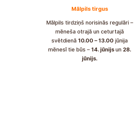
Mālpils-marknaden
Mālpils-marknaden äger rum
regelbundet – andra och fjärde
söndagen i månaden
från 10:00 til
13:00
, och i juni är det
den 14 och
28 juni
.