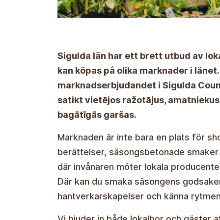
Sigulda län har ett brett utbud av lo
kan köpas på olika marknader i länet.
marknadserbjudandet i Sigulda Cou
satikt vietējos ražotājus, amatniekus
bagātīgās garšas.
Marknaden är inte bara en plats för sh
berättelser, säsongsbetonade smaker o
där invånaren möter lokala producenter
Där kan du smaka säsongens godsaker, l
hantverkarskapelser och känna rytmen 
Vi bjuder in både lokalbor och gäster a