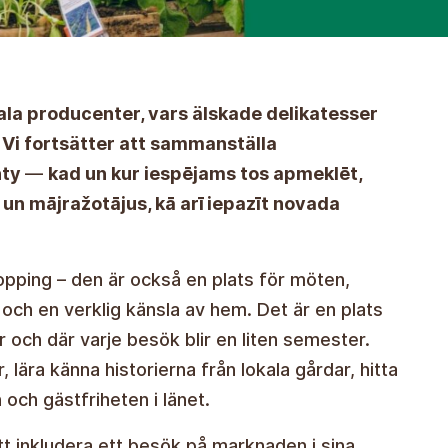
kala producenter, vars älskade delikatesser
 Vi fortsätter att sammanställa
nty
—
kad un kur iespējams tos apmeklēt,
 un mājražotājus, kā arī iepazīt novada
opping – den är också en plats för möten,
ch en verklig känsla av hem. Det är en plats
 och där varje besök blir en liten semester.
ära känna historierna från lokala gårdar, hitta
och gästfriheten i länet.
tt inkludera ett besök på marknaden i sina