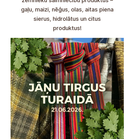
skapar vi en studioutställning –
färgglada mönster kommer att
fortsätta under hela
marknadsdagen! Produkter från
ekologiskt certifierade lettiska
gårdar kommer att finnas
tillgängliga för köp – kött, bröd, ål,
ägg, fårmjölksostar, hydrolater och
andra produkter!
1