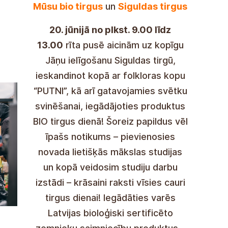
Vår ekologiska marknad
och
Sigulda-marknaden
Den 20 juni, från 9:00 till 13:00
på
morgonen, bjuder vi in dig till en
gemensam midsommarfest på
Sigulda Market, där vi inleder
tillsammans med folkloregruppen
"PUTNI", och vi förbereder oss
också för att fira högtiden genom
att köpa produkter på BIO-
marknadsdagen! Den här gången
blir det ett extra specialevenemang
– anläggningsstudior från regionen
kommer att delta, och tillsammans