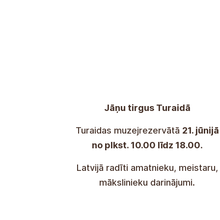
Midsommarmarknaden i Turaida
På Turaida Museum Reserve den
2
juni från 10:00 till 18:00
.