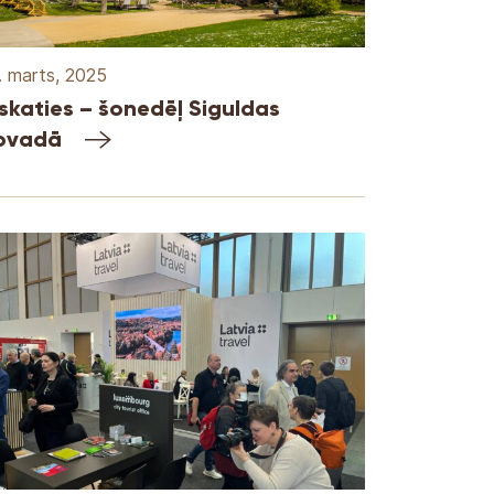
. marts, 2025
eskaties – šonedēļ Siguldas
ovadā