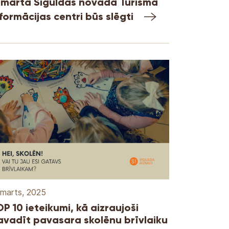
1.martā Siguldas novada Tūrisma
formācijas centri būs slēgti
 marts, 2025
P 10 ieteikumi, kā aizraujoši
avadīt pavasara skolēnu brīvlaiku