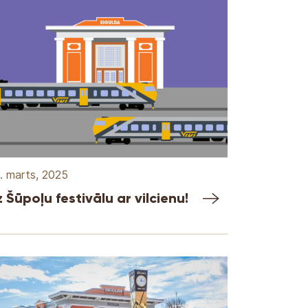
. marts, 2025
 Šūpoļu festivālu ar vilcienu!