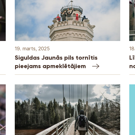
19. marts, 2025
18
Siguldas Jaunās pils tornītis
L
pieejams apmeklētājiem
n