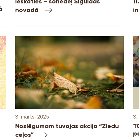
Ieskaties – šonedēļ Siguldas
1
ā
novadā
in
3. marts, 2025
3.
Noslēgumam tuvojas akcija “Ziedu
TO
p
ceļos”