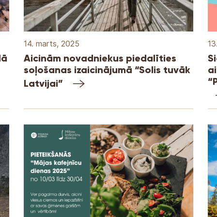
14. marts, 2025
13
dā
Aicinām novadniekus piedalīties
S
soļošanas izaicinājumā “Solis tuvāk
a
“
Latvijai”