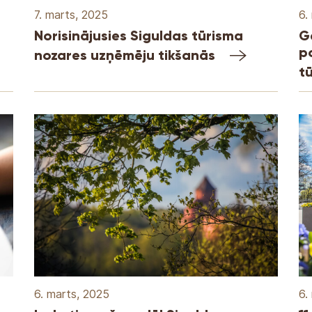
7. marts, 2025
6.
Norisinājusies Siguldas tūrisma
G
p
nozares uzņēmēju tikšanās
t
6. marts, 2025
6.