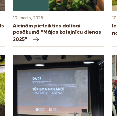
10. marts, 2025
10
ls
Aicinām pieteikties dalībai
I
pasākumā “Mājas kafejnīcu dienas
n
2025”