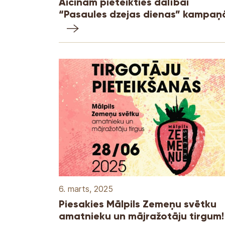
Aicinām pieteikties dalībai
“Pasaules dzejas dienas” kampaņ
6. marts, 2025
Piesakies Mālpils Zemeņu svētku
amatnieku un mājražotāju tirgum!