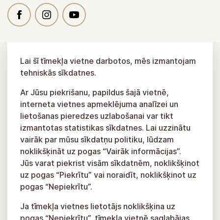
Lai šī tīmekļa vietne darbotos, mēs izmantojam
tehniskās sīkdatnes.
Ar Jūsu piekrišanu, papildus šajā vietnē,
interneta vietnes apmeklējuma analīzei un
lietošanas pieredzes uzlabošanai var tikt
izmantotas statistikas sīkdatnes. Lai uzzinātu
vairāk par mūsu sīkdatņu politiku, lūdzam
noklikšķināt uz pogas “Vairāk informācijas”.
Jūs varat piekrist visām sīkdatnēm, noklikšķinot
uz pogas “Piekrītu” vai noraidīt, noklikšķinot uz
pogas “Nepiekrītu”.
Ja tīmekļa vietnes lietotājs noklikšķina uz
pogas “Nepiekrītu”, tīmekļa vietnē saglabājas