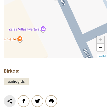
+
−
Leaflet
Birkas:
audiogids